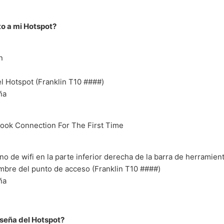
o a mi Hotspot?
n
l Hotspot (Franklin T10
####)
ña
ok Connection For The First Time
ono de wifi en la parte inferior derecha de la barra de herramien
ombre del punto de acceso (Franklin T10
####)
ña
aseña del Hotspot?