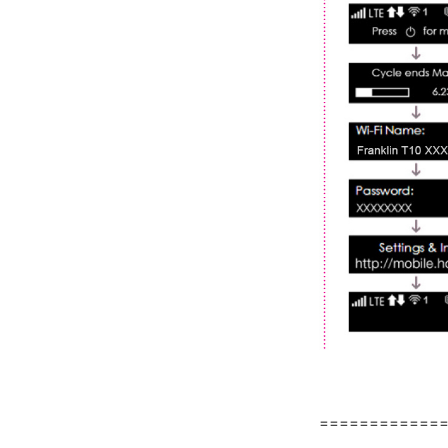
============