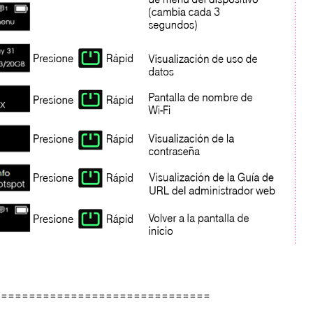
===============================